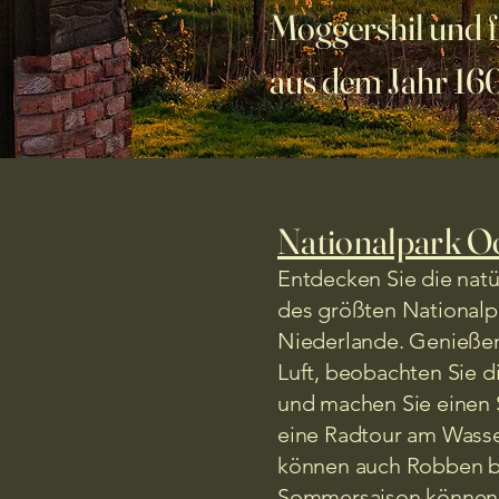
Moggershil und f
aus dem Jahr 16
Nationalpark O
Entdecken Sie die natü
des größten Nationalp
Niederlande. Genießen 
Luft, beobachten Sie d
und machen Sie einen 
eine Radtour am Wasse
können auch Robben b
Sommersaison können S