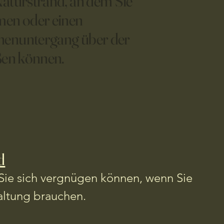
aturstrand, an dem Sie
en oder einen
enuntergang über der
ßen können.
d
Sie sich vergnügen können, wenn Sie
altung brauchen.