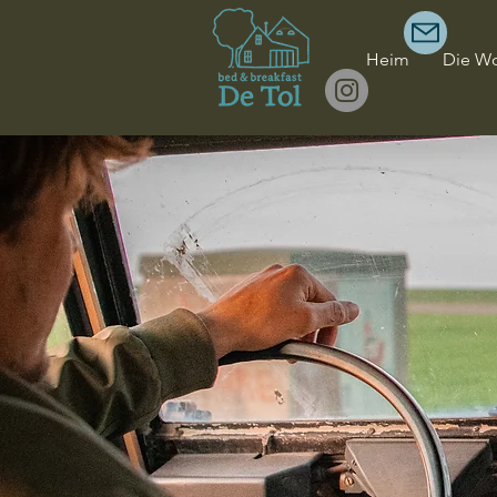
Heim
Die W