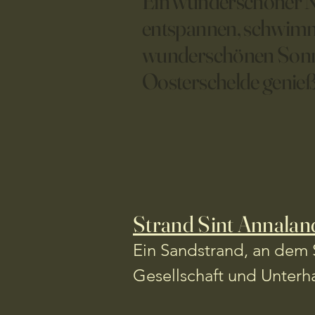
Ein wunderschöner N
entspannen, schwimm
wunderschönen Sonn
Oosterschelde genie
Strand Sint Annalan
Ein Sandstrand, an dem 
Gesellschaft und Unterh