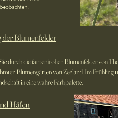
 beobachten.
g der Blumenfelder
ie durch die farbenfrohen Blumenfelder von Th
rühmten Blumengärten von Zeeland. Im Frühlin
ndschaft in eine wahre Farbpalette.
und Häfen