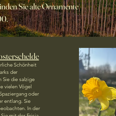
inden Sie alte Ornamente
00.
osterschelde
rliche Schönheit
arks der
Sie die salzige
ie vielen Vögel
Spaziergang oder
r entlang. Sie
eobachten. In der
ie mit der Frisia